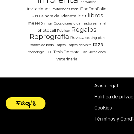
innovación
invitaciones
iPadDonFolio
Invitaciones boda
libros
leer
La hora del Planeta
ISBN
mesero
misal
Oposiciones
organizador semanal
Regalos
photocall
Publicar
Reprografía
Revista
seating plan
taza
sobres de boda
Tarjeta
Tarjeta de visita
Tesis Doctoral
tecnología
TED
usb
Vacaciones
Veterinaria
Aviso legal
Política de priva
Faq's
Cookies
Términos y Condi