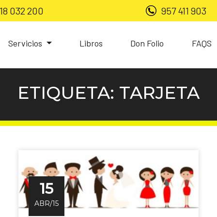
18 032 200
957 411 903
Servicios
Libros
Don Folio
FAQS
ETIQUETA:
TARJETA
15
ABR/15