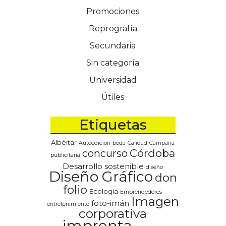
Promociones
Reprografía
Secundaria
Sin categoría
Universidad
Útiles
Etiquetas
Albéitar
Autoedición
boda
Calidad
Campaña
Córdoba
concurso
publicitaria
Desarrollo sostenible
diseño
Diseño Gráfico
don
folio
Ecología
Emprendedores
Imagen
foto-imán
entretenimiento
corporativa
imprenta