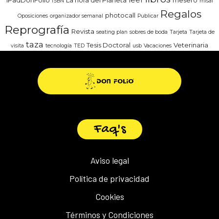
ISBN
misal
Regalos
photocall
Oposiciones
organizador semanal
Publicar
Reprografía
Revista
seating plan
sobres de boda
Tarjeta
Tarjeta de
taza
Tesis Doctoral
Veterinaria
visita
tecnología
TED
usb
Vacaciones
Faq's
Aviso legal
Política de privacidad
Cookies
Términos y Condiciones