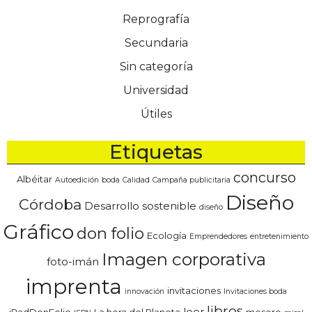
Reprografía
Secundaria
Sin categoría
Universidad
Útiles
Etiquetas
concurso
Albéitar
Autoedición
boda
Calidad
Campaña publicitaria
Diseño
Córdoba
Desarrollo sostenible
diseño
Gráfico
don folio
Ecología
Emprendedores
entretenimiento
Imagen corporativa
foto-imán
imprenta
invitaciones
innovación
Invitaciones boda
libros
leer
iPadDonFolio
La hora del Planeta
mesero