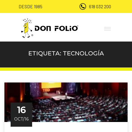
DESDE 1985
618 032 200
ETIQUETA:
TECNOLOGÍA
16
OCT/16