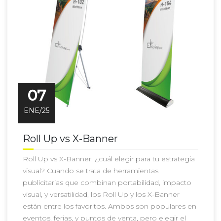
07
ENE/25
Roll Up vs X-Banner
Roll Up vs X-Banner: ¿cuál elegir para tu estrategia
visual? Cuando se trata de herramientas
publicitarias que combinan portabilidad, impacto
visual, y versatilidad, los Roll Up y los X-Banner
están entre los favoritos. Ambos son populares en
eventos, ferias, y puntos de venta, pero elegir el