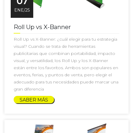
07
ENE/25
Roll Up vs X-Banner
Roll Up vs X-Banner: ¿cuál elegir para tu estrategia
visual? Cuando se trata de herramientas
publicitarias que combinan portabilidad, impacto
visual, y versatilidad, los Roll Up y los X-Banner
están entre los favoritos. Ambos son populares en
eventos, ferias, y puntos de venta, pero elegir el
adecuado para tus necesidades puede marcar una
gran diferencia
SABER MÁS