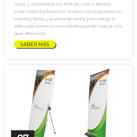
visual, y versatilidad, los Roll Up y los X-Banner
están entre los favoritos. Ambos son populares en
eventos, ferias, y puntos de venta, pero elegir el
adecuado para tus necesidades puede marcar una
gran diferencia
SABER MÁS