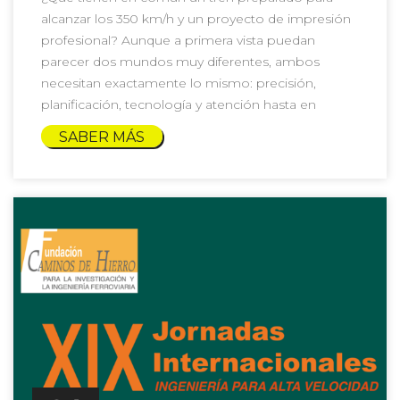
alcanzar los 350 km/h y un proyecto de impresión
profesional? Aunque a primera vista puedan
parecer dos mundos muy diferentes, ambos
necesitan exactamente lo mismo: precisión,
planificación, tecnología y atención hasta en
SABER MÁS