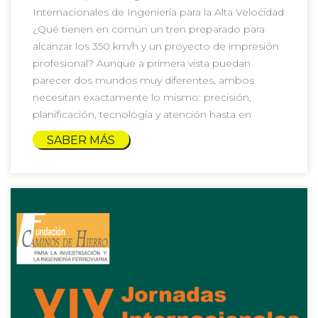
Internacionales de Ingeniería para la Alta Velocidad
¿Qué tienen en común un tren preparado para
alcanzar los 350 km/h y un proyecto de impresión
profesional? Aunque a primera vista puedan
parecer dos mundos muy diferentes, ambos
necesitan exactamente lo mismo: precisión,
planificación, tecnología y atención hasta en
SABER MÁS