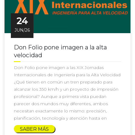
24
JUN/26
Don Folio pone imagen a la alta
velocidad
Don Folio pone imagen a las XIX Jornadas
Internacionales de Ingeniería para la Alta Velocidad
¿Qué tienen en común un tren preparado para
alcanzar los 350 km/h y un proyecto de impresión
profesional? Aunque a primera vista puedan
parecer dos mundos muy diferentes, ambos
necesitan exactamente lo mismo: precisión,
planificación, tecnología y atención hasta en
SABER MÁS