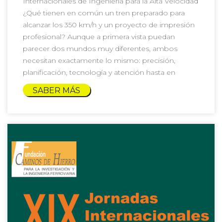
Internacionales de Ingeniería para la Alta Velocidad
¿Qué tienen en común un tren preparado para
alcanzar los 350 km/h y un proyecto de impresión
profesional? Aunque a primera vista puedan
parecer dos mundos muy diferentes, ambos
necesitan exactamente lo mismo: precisión,
planificación, tecnología y atención hasta en
SABER MÁS