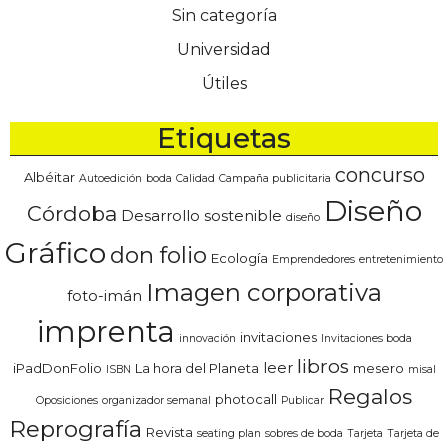
Sin categoría
Universidad
Útiles
Etiquetas
concurso
Albéitar
Autoedición
boda
Calidad
Campaña publicitaria
Diseño
Córdoba
Desarrollo sostenible
diseño
Gráfico
don folio
Ecología
Emprendedores
entretenimiento
Imagen corporativa
foto-imán
imprenta
invitaciones
innovación
Invitaciones boda
libros
leer
iPadDonFolio
La hora del Planeta
mesero
ISBN
misal
Regalos
photocall
Oposiciones
organizador semanal
Publicar
Reprografía
Revista
seating plan
sobres de boda
Tarjeta
Tarjeta de