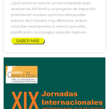
¿Qué tienen en común un tren preparado para
alcanzar los 350 km/h y un proyecto de impresión
profesional? Aunque a primera vista puedan
parecer dos mundos muy diferentes, ambos
necesitan exactamente lo mismo: precisión,
planificación, tecnología y atención hasta en
SABER MÁS