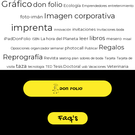
Gráfico
don folio
Ecología
Emprendedores
entretenimiento
Imagen corporativa
foto-imán
imprenta
invitaciones
innovación
Invitaciones boda
libros
leer
iPadDonFolio
La hora del Planeta
mesero
ISBN
misal
Regalos
photocall
Oposiciones
organizador semanal
Publicar
Reprografía
Revista
seating plan
sobres de boda
Tarjeta
Tarjeta de
taza
Tesis Doctoral
Veterinaria
visita
tecnología
TED
usb
Vacaciones
Faq's