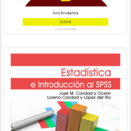
Ivris Prvdentia
31,50
€