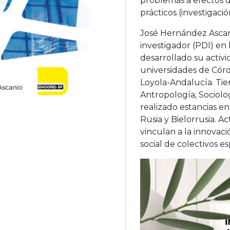
problemas a efectos d
prácticos (investigació
José Hernández Ascan
investigador (PDI) en
desarrollado su activ
universidades de Córd
Loyola-Andalucía. Ti
Antropología, Sociolog
realizado estancias en
Rusia y Bielorrusia. A
vinculan a la innovaci
social de colectivos 