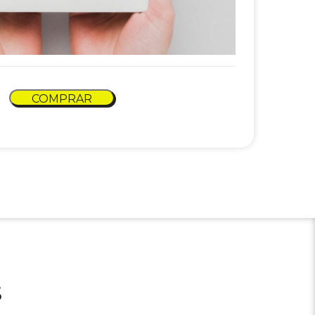
stigación Social cantidad
COMPRAR
S