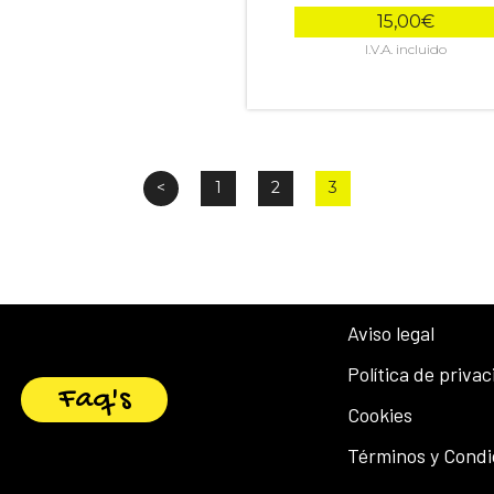
15,00
€
<
1
2
3
Aviso legal
Política de priva
Faq's
Cookies
Términos y Condi